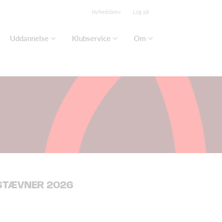
Nyhedsbrev
Log på
Uddannelse
Klubservice
Om
 STÆVNER 2026