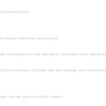
og bødestraf på:
, kan klubben idømmes en bøde på:
de turneringer som der deltages i, vil klubben blive opkrævet
erholdt kan medføre, at holdet ikke kan deltage samt bødestraf
ales hvis der gives medhold i anken)