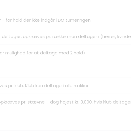
 - for hold der ikke indgår i DM turneringen
deltager, opkræves pr. række man deltager i (herrer, kvinder
ver mulighed for at deltage med 2 hold)
 pr. klub. Klub kan deltage i alle rækker
kræves pr. stævne – dog højest kr. 3.000, hvis klub deltager