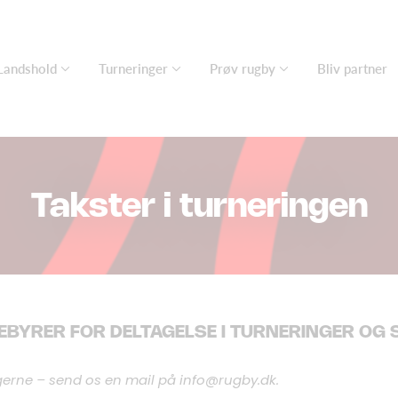
Landshold
Turneringer
Prøv rugby
Bliv partner
Takster i turneringen
EBYRER FOR DELTAGELSE I TURNERINGER OG
 gerne – send os en mail på info@rugby.dk.