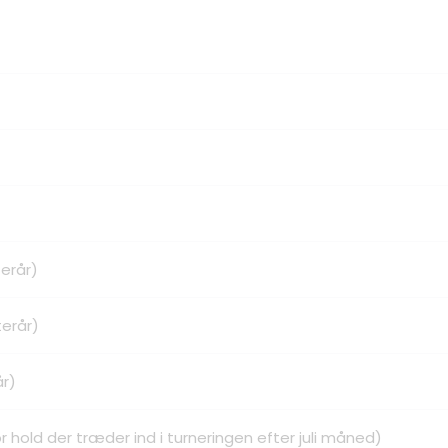
terår)
terår)
år)
or hold der træder ind i turneringen efter juli måned)