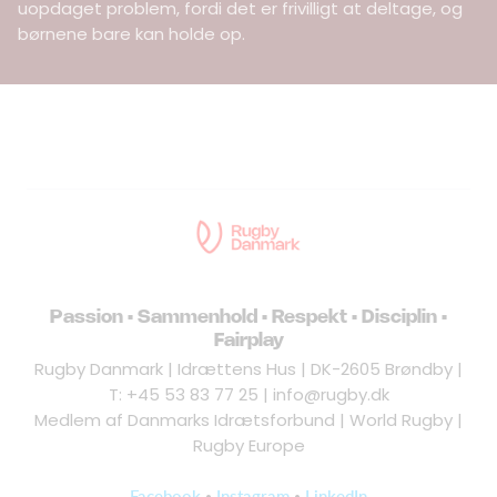
uopdaget problem, fordi det er frivilligt at deltage, og
børnene bare kan holde op.
Passion • Sammenhold • Respekt • Disciplin •
Fairplay
Rugby Danmark | Idrættens Hus | DK-2605 Brøndby |
T: +45 53 83 77 25 | info@rugby.dk
Medlem af Danmarks Idrætsforbund | World Rugby |
Rugby Europe
•
•
Facebook
Instagram
LinkedIn