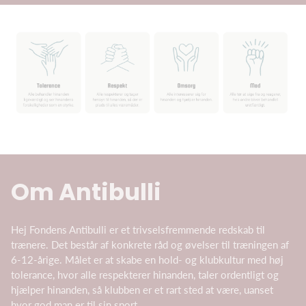
Om Antibulli
Hej Fondens Antibulli er et trivselsfremmende redskab til
trænere. Det består af konkrete råd og øvelser til træningen af
6-12-årige. Målet er at skabe en hold- og klubkultur med høj
tolerance, hvor alle respekterer hinanden, taler ordentligt og
hjælper hinanden, så klubben er et rart sted at være, uanset
hvor god man er til sin sport.