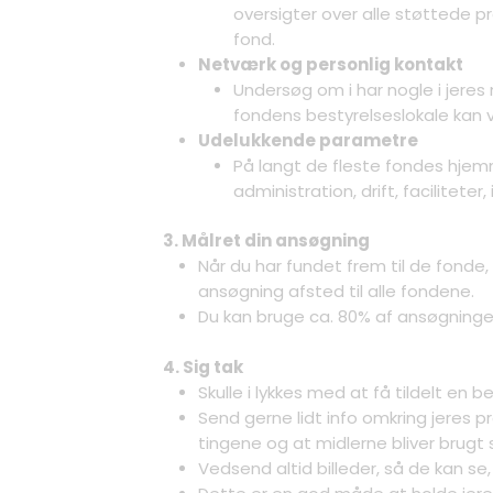
oversigter over alle støttede pr
fond.
Netværk og personlig kontakt
Undersøg om i har nogle i jeres
fondens bestyrelseslokale kan v
Udelukkende parametre
På langt de fleste fondes hjemm
administration, drift, facilitete
3. Målret din ansøgning
Når du har fundet frem til de fonde
ansøgning afsted til alle fondene.
Du kan bruge ca. 80% af ansøgninge
4. Sig tak
Skulle i lykkes med at få tildelt en be
Send gerne lidt info omkring jeres pr
tingene og at midlerne bliver brugt 
Vedsend altid billeder, så de kan se