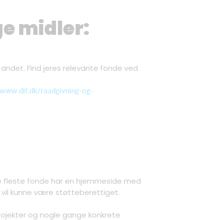
ge midler:
g andet. Find jeres relevante fonde ved
//www.dif.dk/raadgivning-og-
De fleste fonde har en hjemmeside med
 vil kunne være støtteberettiget.
rojekter og nogle gange konkrete