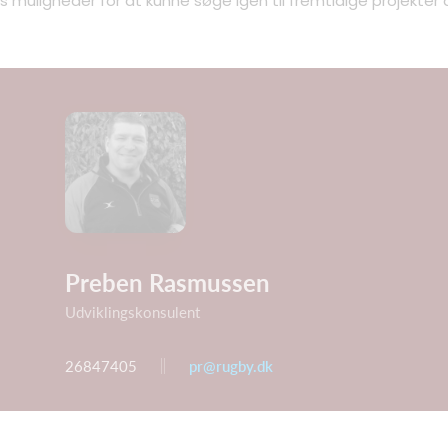
 muligheder for at kunne søge igen til fremtidige projekter 
Preben Rasmussen
Udviklingskonsulent
26847405
pr@rugby.dk