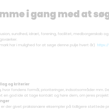
komme i gang med at sø
nklusion, sundhed, idræt, forening, facilitet, medborgerskab o
gsværker.
ark har i mulighed for at søge denne pulje hvert år)
https:
g og kriterier
 hvor fondens formål, prioriteringer, indsatsområder mm. 
et en god ide at tage kontakt og høre dem, om jeres projekt
inger
r der givet praksisnære eksempler på tidligere støttede p