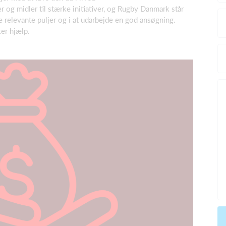
 og midler til stærke initiativer, og Rugby Danmark står
e de relevante puljer og i at udarbejde en god ansøgning.
ker hjælp.