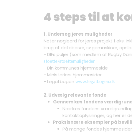
4 steps til at 
1. Undersøg jeres muligheder
Noter nøgleord for jeres projekt f.eks. i
brug af databaser, søgemaskiner, opsla
- DIFs puljer (som medlem af Rugby Danm
stoette/stoettemuligheder
- Din kommunes hjemmeside
- Ministeriers hjemmesider
- Legatbogen
www.legatbogen.dk
2. Udvælg relevante fonde
Gennemlæs fondens værdigrundla
Nærlæs fondens værdigrundlag,
kontaktoplysninger, og her er d
Praksisnære eksempler på bevill
På mange fondes hjemmesider e