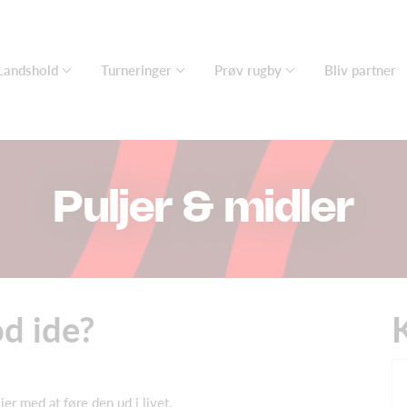
Landshold
Turneringer
Prøv rugby
Bliv partner
Puljer & midler
od ide?
jer med at føre den ud i livet.