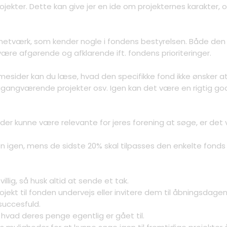
ojekter. Dette kan give jer en ide om projekternes karakter, o
 netværk, som kender nogle i fondens bestyrelsen. Både den d
ære afgørende og afklarende ift. fondens prioriteringer.
esider kan du læse, hvad den specifikke fond ikke ønsker at s
r, igangværende projekter osv. Igen kan det være en rigtig god i
, der kunne være relevante for jeres forening at søge, er de
n igen, mens de sidste 20% skal tilpasses den enkelte fond
villig, så husk altid at sende et tak.
ojekt til fonden undervejs eller invitere dem til åbningsdagen
succesfuld.
, hvad deres penge egentlig er gået til.