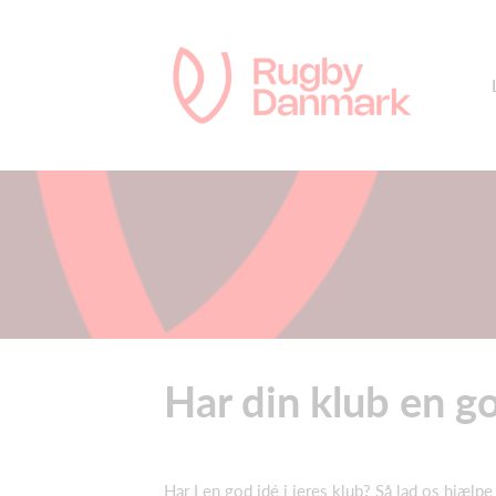
Har din klub en g
Har I en god idé i jeres klub? Så lad os hjælpe 