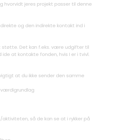
g hvorvidt jeres projekt passer til denne
irekte og den indirekte kontakt ind i
tøtte. Det kan f.eks. være udgifter til
de at kontakte fonden, hvis I er i tvivl.
t vigtigt at du ikke sender den samme
s værdigrundlag
/aktiviteten, så de kan se at i rykker på