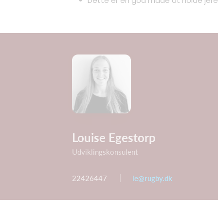
Dette er en god måde at holde jeres
Louise Egestorp
Udviklingskonsulent
22426447
le@rugby.dk