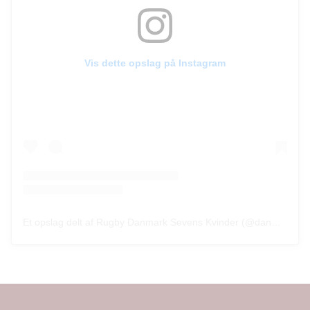
Vis dette opslag på Instagram
Et opslag delt af Rugby Danmark Sevens Kvinder (@danmarksevenskvinder)