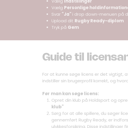
Vælg
Indstillinger
Vælg
Personlige holdinformation
Svar
"Ja"
i drop down-menuen på d
Upload dit
Rugby Ready-diplom
Tryk på
Gem
Guide til licens
For at kunne søge licens er det vigtigt,
indstiller sin brugerprofil korrekt, og hvo
Før
man kan søge licens:
Opret din klub på Holdsport og opre
klub"
Sørg for at alle spillere, du søger lic
gennemført Rugby Ready, er indfor
ulykkesforsikring. Disse indstillinger