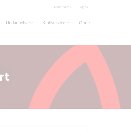
Nyhedsbrev
Log på
Uddannelse
Klubservice
Om
rt