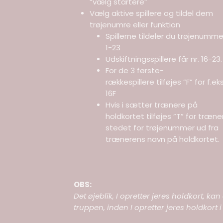
”vælg startere”
Vælg aktive spillere og tildel dem
trøjenumre eller funktion
Spillerne tildeler du trøjenumme
1-23
Udskiftningsspillere får nr. 16-23.
For de 3 første-
rækkespillere tilføjes ”F” for f.eks
16F
Hvis i sætter trænere på
holdkortet tilføjes ”T” for træner
stedet for trøjenummer ud fra
trænerens navn på holdkortet.
OBS:
Det øjeblik, I opretter jeres holdkort, 
truppen, inden I opretter jeres holdkort i