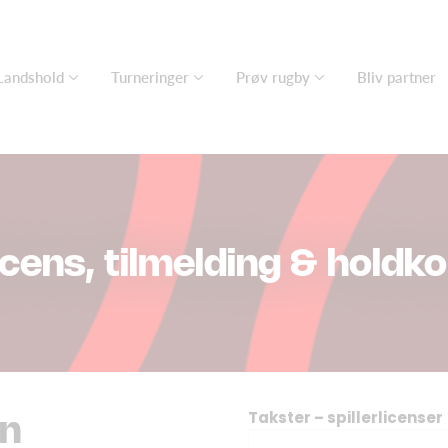
Landshold
Turneringer
Prøv rugby
Bliv partner
icens, tilmelding & holdko
Takster – spillerlicenser
n