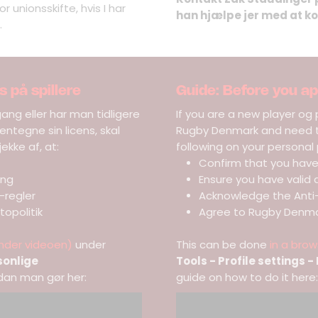
 unionsskifte, hvis I har
han hjælpe jer med at k
t.
s på spillere
Guide: Before you app
ang eller har man tidligere
If you are a new player og 
ntegne sin licens, skal
Rugby Denmark and need to
ekke af, at:
following on your personal p
Confirm that you hav
ing
Ensure you have valid 
-regler
Acknowledge the Anti-
opolitik
Agree to Rugby Denmar
under videoen)
under
This can be done
in a brow
rsonlige
Tools - Profile settings 
rdan man gør her:
guide on how to do it here: