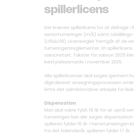
spillerlicens
Der kræves spillerlicens for at deltage 
seniorturneringer (m/k) samt Udviklings
(U16&U18). Licensregler fremgår af de re
turneringersreglementer. En spillerlicens 
sæsonstart. Takster for sæson 2025 ble
bestyrelsesmøde i november 2025.
Alle spillerlicenser skal søges igennem ho
digitaliseret ansøgningsprocessen omkrin
lette det administrative arbejde for klu
Dispensation
Man skal være fyldt 18 år for at opnå seni
turneringen kan der søges dispensation 
spilleren fylder 16 år. I herreturneringe
fra det kalenderår, spilleren fylder 17 år.