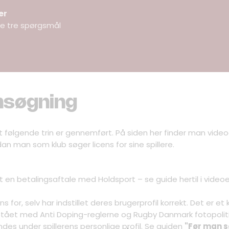
er
e tre spørgsmål
ansøgning
 at følgende trin er gennemført. På siden her finder man vide
rdan man som klub søger licens for sine spillere.
t en betalingsaftale med Holdsport – se guide hertil i video
ens for, selv har indstillet deres brugerprofil korrekt. Det er e
stået med Anti Doping-reglerne og Rugby Danmark fotopoli
 findes under spillerens personlige profil. Se guiden
"Før man s