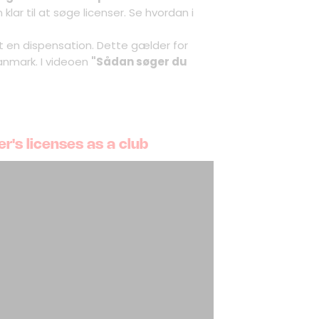
 klar til at søge licenser. Se hvordan i
mt en dispensation. Dette gælder for
Danmark. I videoen
"Sådan søger du
er's licenses as a club