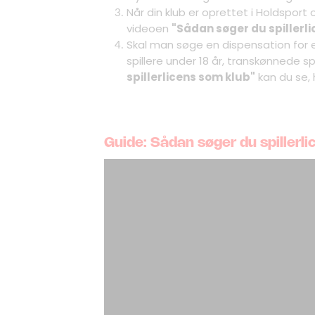
Når din klub er oprettet i Holdsport o
videoen
"Sådan søger du spillerl
Skal man søge en dispensation for e
spillere under 18 år, transkønnede sp
spillerlicens som klub"
kan du se,
Guide: Sådan søger du spillerl