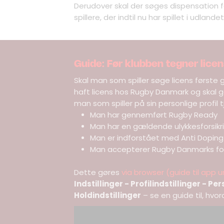
Derudover skal der søges dispensation for
spillere, der indtil nu har spillet i udlande
Guide: Før klubben tegner licen
Skal man som spiller søge licens første g
haft licens hos Rugby Danmark og skal ge
man som spiller på sin personlige profil tj
Man har gennemført Rugby Ready
Man har en gældende ulykkesforsikr
Man er indforstået med Anti Doping
Man accepterer Rugby Danmarks fot
Dette gøres
via browser (guide til app 
Indstillinger - Profilindstillinger - Pe
Holdindstillinger
– se en guide til, hvo