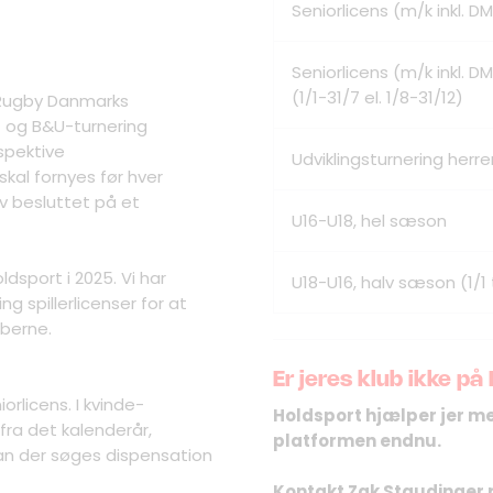
Seniorlicens (m/k inkl. 
Seniorlicens (m/k inkl. 
(1/1-31/7 el. 1/8-31/12)
i Rugby Danmarks
- og B&U-turnering
spektive
Udviklingsturnering herre
skal fornyes før hver
v besluttet på et
U16-U18, hel sæson
ldsport i 2025. Vi har
U18-U16, halv sæson (1/1 til
g spillerlicenser for at
bberne.
Er jeres klub ikke på
orlicens. I kvinde-
Holdsport hjælper jer me
fra det kalenderår,
platformen endnu.
n kan der søges dispensation
Kontakt Zak Staudinger 