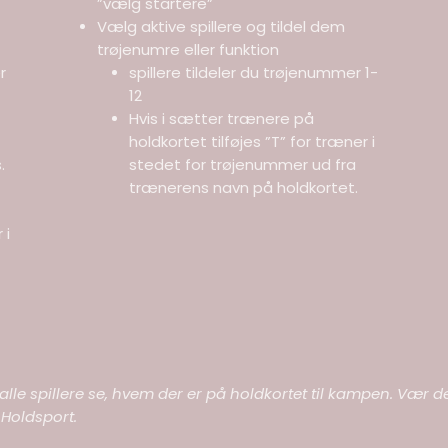
”vælg startere”
Vælg aktive spillere og tildel dem
trøjenumre eller funktion
r
spillere tildeler du trøjenummer 1-
12
Hvis i sætter trænere på
holdkortet tilføjes ”T” for træner i
.
stedet for trøjenummer ud fra
trænerens navn på holdkortet.
 i
kan alle spillere se, hvem der er på holdkortet til kampen. V
 Holdsport.