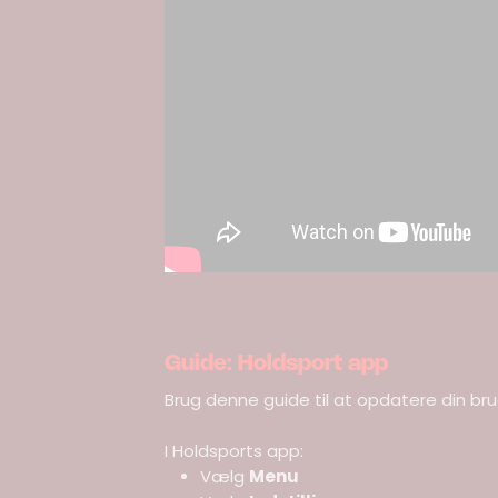
Guide: Holdsport app
Brug denne guide til at opdatere din bru
I Holdsports app:
Vælg
Menu