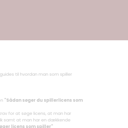
oguides til hvordan man som spiller
en
"Sådan søger du spillerlicens som
t krav for at søge licens, at man har
tik samt at man har en dækkende
øger licens som spiller"