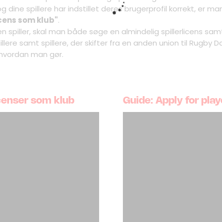
g dine spillere har indstillet deres brugerprofil korrekt, er man
icens som klub"
.
n spiller, skal man både søge en almindelig spillerlicens sa
illere samt spillere, der skifter fra en anden union til Rugby 
 hvordan man gør.
icenser som klub
Guide: Apply for play