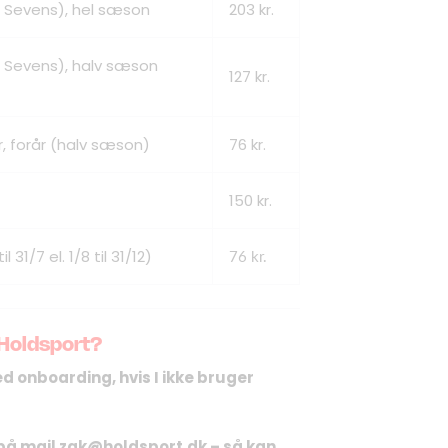
DM Sevens), hel sæson
203 kr.
DM Sevens), halv sæson
127 kr.
r, forår (halv sæson)
76 kr.
150 kr.
 31/7 el. 1/8 til 31/12)
76 kr.
 Holdsport?
d onboarding, hvis I ikke bruger
på mail
zak@holdsport.dk
– så kan