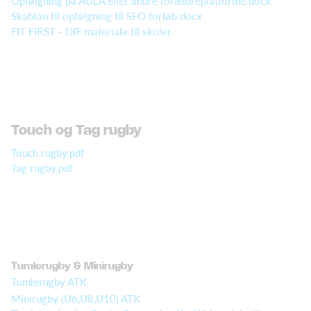
Opfølgning på AULA eller andre forældreplatforme.docx
Skablon til opfølgning til SFO forløb.docx
FIT FIRST - DIF materiale til skoler
Touch og Tag rugby
Touch rugby.pdf
Tag rugby.pdf
Tumlerugby & Minirugby
Tumlerugby ATK
Minirugby (U6,U8,U10) ATK