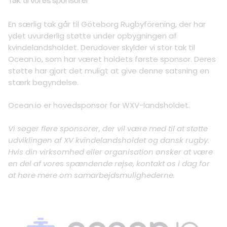
Tak til vores sponsorer
En særlig tak går til Göteborg Rugbyförening, der har
ydet uvurderlig støtte under opbygningen af
kvindelandsholdet. Derudover skylder vi stor tak til
Ocean.io, som har været holdets første sponsor. Deres
støtte har gjort det muligt at give denne satsning en
stærk begyndelse.
Ocean.io er hovedsponsor for WXV-landsholdet.
Vi søger flere sponsorer, der vil være med til at støtte
udviklingen af XV kvindelandsholdet og dansk rugby.
Hvis din virksomhed eller organisation ønsker at være
en del af vores spændende rejse, kontakt os i dag for
at høre mere om samarbejdsmulighederne.